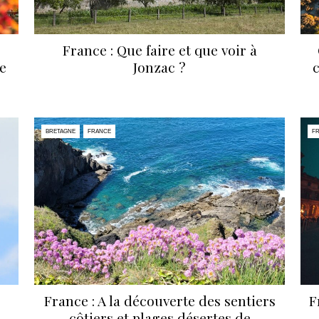
France : Que faire et que voir à
re
Jonzac ?
c
BRETAGNE
FRANCE
F
France : A la découverte des sentiers
F
côtiers et plages désertes de