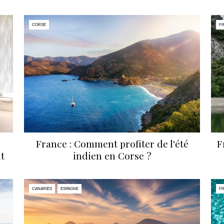
CORSE
F
France : Comment profiter de l'été
F
t
indien en Corse ?
CANARIES
ESPAGNE
F