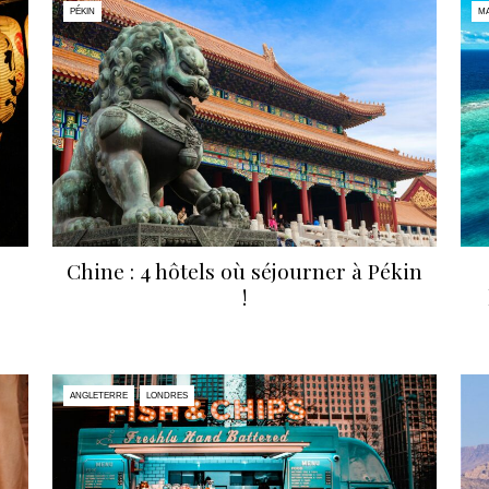
PÉKIN
MA
Chine : 4 hôtels où séjourner à Pékin
!
ANGLETERRE
LONDRES