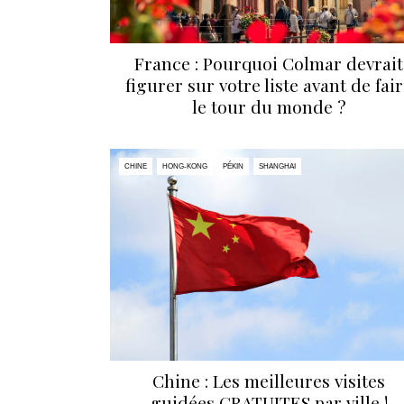
France : Pourquoi Colmar devrait
figurer sur votre liste avant de fai
le tour du monde ?
CHINE
HONG-KONG
PÉKIN
SHANGHAI
Chine : Les meilleures visites
guidées GRATUITES par ville !