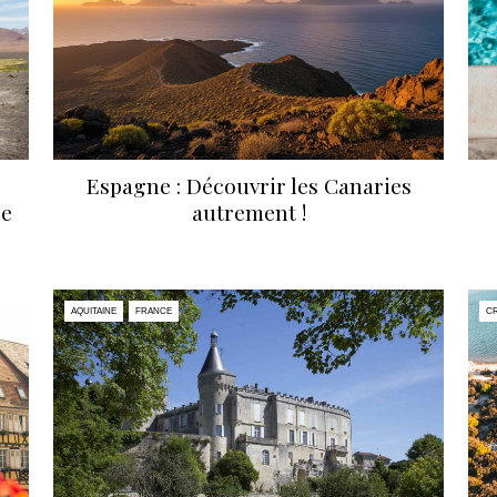
Espagne : Découvrir les Canaries
de
autrement !
AQUITAINE
FRANCE
CR