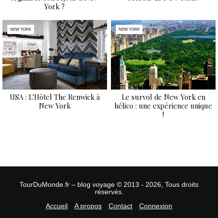
York ?
NEW YORK
NEW YORK
USA : L'Hôtel The Renwick à
Le survol de New York en
New York
hélico : une expérience unique
!
TourDuMonde.fr – blog voyage © 2013 - 2026, Tous droits
réservés.
Accueil
A propos
Contact
Connexion