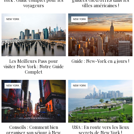
York : Guide complet pour les
guidées GRATUITES dans les
voyageurs
villes américaines !
NEW YORK
NEW YORK
Les Meilleurs Pass pour
Guide : New-York en 4 jours !
visiter New York : Notre Guide
Complet
NEW YORK
NEW YORK
Conseils : Comment bien
USA : En route vers les lieux
organiser son séjour à New
secrets de New York !