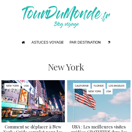
ASTUCES VOYAGE
PAR DESTINATION
New York
NEW YORK
USA
CALIFORNIE
FLORIDE
LOS ANGELES
NEW YORK
USA
Comment se déplacer à New
USA : Les meilleures visites