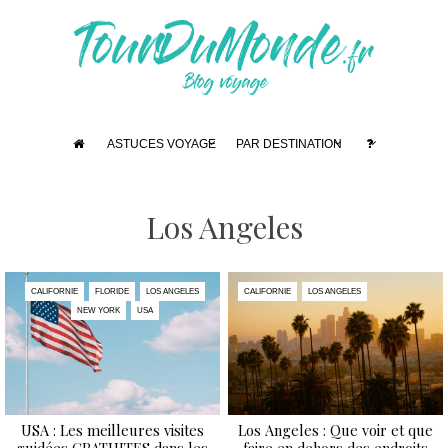
ASTUCES VOYAGE
PAR DESTINATION
Los Angeles
CALIFORNIE
FLORIDE
LOS ANGELES
CALIFORNIE
LOS ANGELES
NEW YORK
USA
USA : Les meilleures visites
Los Angeles : Que voir et que