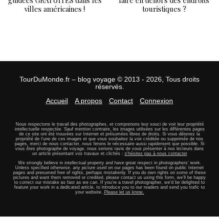
guidées GRATUITES dans les
faire en dehors des endroits
villes américaines !
touristiques ?
TourDuMonde.fr – blog voyage © 2013 - 2026, Tous droits
réservés.
Accueil
A propos
Contact
Connexion
Nous respectons le travail des photographes, et comprenons leur souci de voir leur propriété
intellectuelle respectée. Sauf mention contraire, les images utilisées sur les différentes pages
de ce site ont été trouvées sur Internet et présumées libres de droits. Si vous détenez la
propriété de l'une de ces images et que vous souhaitez la voir créditée ou supprimée de nos
pages, merci de nous contacter, nous ferons le nécessaire aussi rapidement que possible. Si
vous êtes photographe de voyage, nous serions ravis de vous présenter à nos lecteurs dans
un article présentant vos travaux et clichés :
n'hésitez pas à nous contacter
We strongly believe in intellectual property and have great respect in photographers' work.
Unless specified otherwise, any picture used on our pages has been found on public Internet
pages and presumed free of rights, perhaps mistakenly. If you do own rights on some of these
pictures and want them removed or credited, please contact us using this form, we'll be happy
to correct our mistake as fast as we can. If you're a travel photographer, we'd be delighted to
feature your work in a dedicated article, to introduce you to our readers and send you trafic to
your website.
Please let us know.