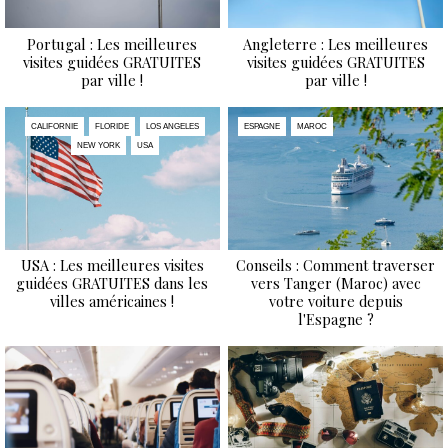
Portugal : Les meilleures
Angleterre : Les meilleures
visites guidées GRATUITES
visites guidées GRATUITES
par ville !
par ville !
CALIFORNIE
FLORIDE
LOS ANGELES
ESPAGNE
MAROC
NEW YORK
USA
USA : Les meilleures visites
Conseils : Comment traverser
guidées GRATUITES dans les
vers Tanger (Maroc) avec
villes américaines !
votre voiture depuis
l'Espagne ?