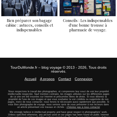
Bien préparer son bagage
Conseils : Les indispensables
cabine : astuces, conseils et
d'une bonne trousse à
indispensables
pharmacie de voyage.
TourDuMonde.fr – blog voyage © 2013 - 2026, Tous droits
réservés.
Accueil
A propos
Contact
Connexion
Nous respectons le travail des photographes, et comprenons leur souci de voir leur propriété
intellectuelle respectée. Sauf mention contraire, les images utilisées sur les différentes pages
de ce site ont été trouvées sur Internet et présumées libres de droits. Si vous détenez la
propriété de l'une de ces images et que vous souhaitez la voir créditée ou supprimée de nos
pages, merci de nous contacter, nous ferons le nécessaire aussi rapidement que possible. Si
vous êtes photographe de voyage, nous serions ravis de vous présenter à nos lecteurs dans
un article présentant vos travaux et clichés :
n'hésitez pas à nous contacter
We strongly believe in intellectual property and have great respect in photographers' work.
Unless specified otherwise, any picture used on our pages has been found on public Internet