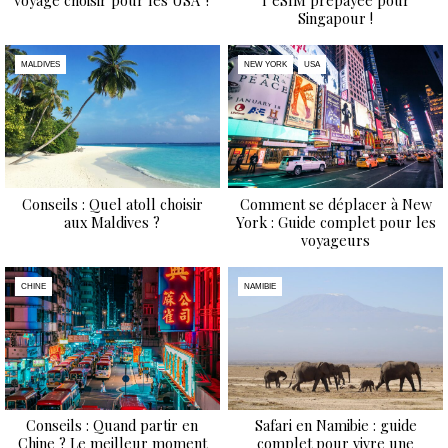
voyage choisir pour les USA ?
l’eSIM prépayée pour
Singapour !
MALDIVES
NEW YORK
USA
Conseils : Quel atoll choisir
Comment se déplacer à New
aux Maldives ?
York : Guide complet pour les
voyageurs
CHINE
NAMIBIE
Conseils : Quand partir en
Safari en Namibie : guide
Chine ? Le meilleur moment
complet pour vivre une