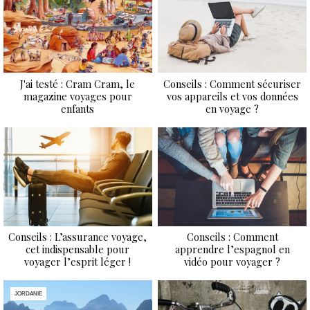
J'ai testé : Cram Cram, le
Conseils : Comment sécuriser
magazine voyages pour
vos appareils et vos données
enfants
en voyage ?
Conseils : L’assurance voyage,
Conseils : Comment
cet indispensable pour
apprendre l’espagnol en
voyager l’esprit léger !
vidéo pour voyager ?
JORDANIE