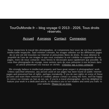
TourDuMonde.fr – blog voyage © 2013 - 2026, Tous droits
réservés.
Accueil
A propos
Contact
Connexion
Nous respectons le travail des photographes, et comprenons leur souci de voir leur propriété
intellectuelle respectée. Sauf mention contraire, les images utilisées sur les différentes pages
de ce site ont été trouvées sur Internet et présumées libres de droits. Si vous détenez la
propriété de l'une de ces images et que vous souhaitez la voir créditée ou supprimée de nos
pages, merci de nous contacter, nous ferons le nécessaire aussi rapidement que possible. Si
vous êtes photographe de voyage, nous serions ravis de vous présenter à nos lecteurs dans
un article présentant vos travaux et clichés :
n'hésitez pas à nous contacter
We strongly believe in intellectual property and have great respect in photographers' work.
Unless specified otherwise, any picture used on our pages has been found on public Internet
pages and presumed free of rights, perhaps mistakenly. If you do own rights on some of these
pictures and want them removed or credited, please contact us using this form, we'll be happy
to correct our mistake as fast as we can. If you're a travel photographer, we'd be delighted to
feature your work in a dedicated article, to introduce you to our readers and send you trafic to
your website.
Please let us know.