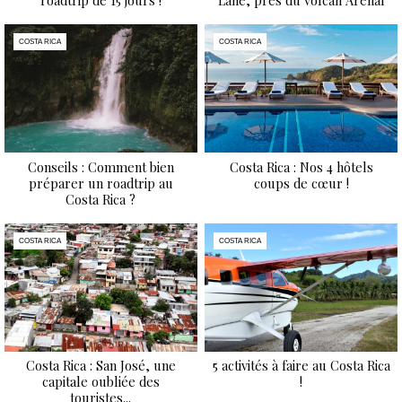
roadtrip de 15 jours !
Lane, près du volcan Arenal
COSTA RICA
COSTA RICA
Conseils : Comment bien
Costa Rica : Nos 4 hôtels
préparer un roadtrip au
coups de cœur !
Costa Rica ?
COSTA RICA
COSTA RICA
Costa Rica : San José, une
5 activités à faire au Costa Rica
capitale oubliée des
!
touristes...