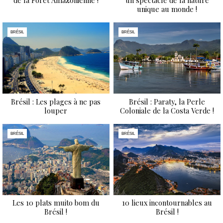
de la Forêt Amazonienne !
un spectacle de la nature
unique au monde !
BRÉSIL
BRÉSIL
Brésil : Les plages à ne pas
Brésil : Paraty, la Perle
louper
Coloniale de la Costa Verde !
BRÉSIL
BRÉSIL
Les 10 plats muito bom du
10 lieux incontournables au
Brésil !
Brésil !