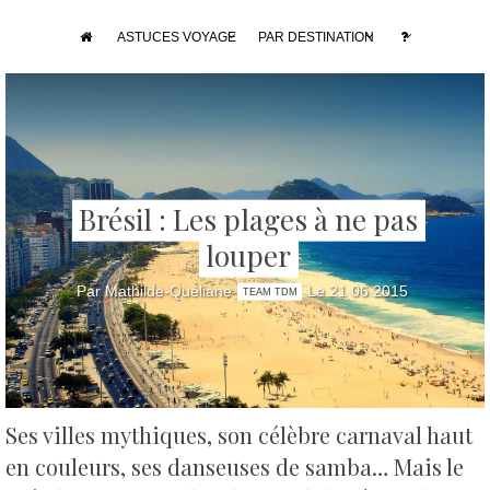
ASTUCES VOYAGE
PAR DESTINATION
Brésil : Les plages à ne pas
louper
Par Mathilde-Quéliane
Le 21 06 2015
TEAM TDM
Ses villes mythiques, son célèbre carnaval haut
en couleurs, ses danseuses de samba… Mais le