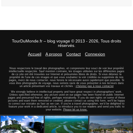
TourDuMonde.fr – blog voyage © 2013 - 2026, Tous droits
réservés.
Accueil
A propos
Contact
Connexion
Nous respectons le travail des photographes, et comprenons leur souci de voir leur propriété
intellectuelle respectée. Sauf mention contraire, les images utilisées sur les différentes pages
de ce site ont été trouvées sur Internet et présumées libres de droits. Si vous détenez la
propriété de l'une de ces images et que vous souhaitez la voir créditée ou supprimée de nos
pages, merci de nous contacter, nous ferons le nécessaire aussi rapidement que possible. Si
vous êtes photographe de voyage, nous serions ravis de vous présenter à nos lecteurs dans
un article présentant vos travaux et clichés :
n'hésitez pas à nous contacter
We strongly believe in intellectual property and have great respect in photographers' work.
Unless specified otherwise, any picture used on our pages has been found on public Internet
pages and presumed free of rights, perhaps mistakenly. If you do own rights on some of these
pictures and want them removed or credited, please contact us using this form, we'll be happy
to correct our mistake as fast as we can. If you're a travel photographer, we'd be delighted to
feature your work in a dedicated article, to introduce you to our readers and send you trafic to
your website.
Please let us know.