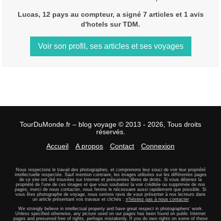
Lucas, 12 pays au compteur, a signé 7 articles et 1 avis
d'hotels sur TDM.
Voir son profil, ses articles et ses voyages
TourDuMonde.fr – blog voyage © 2013 - 2026, Tous droits
réservés.
Accueil
A propos
Contact
Connexion
Nous respectons le travail des photographes, et comprenons leur souci de voir leur propriété
intellectuelle respectée. Sauf mention contraire, les images utilisées sur les différentes pages
de ce site ont été trouvées sur Internet et présumées libres de droits. Si vous détenez la
propriété de l'une de ces images et que vous souhaitez la voir créditée ou supprimée de nos
pages, merci de nous contacter, nous ferons le nécessaire aussi rapidement que possible. Si
vous êtes photographe de voyage, nous serions ravis de vous présenter à nos lecteurs dans
un article présentant vos travaux et clichés :
n'hésitez pas à nous contacter
We strongly believe in intellectual property and have great respect in photographers' work.
Unless specified otherwise, any picture used on our pages has been found on public Internet
pages and presumed free of rights, perhaps mistakenly. If you do own rights on some of these