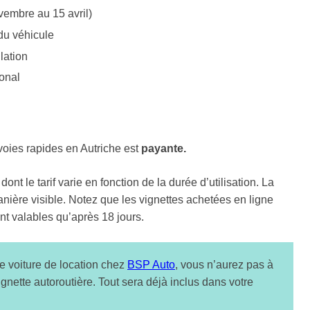
embre au 15 avril)
 du véhicule
lation
onal
 voies rapides en Autriche est
payante.
nt le tarif varie en fonction de la durée d’utilisation. La
manière visible. Notez que les vignettes achetées en ligne
t valables qu’après 18 jours.
re voiture de location chez
BSP Auto
, vous n’aurez pas à
nette autoroutière. Tout sera déjà inclus dans votre