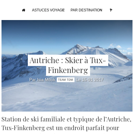
ASTUCES VOYAGE
PAR DESTINATION
Autriche : Skier à Tux-
Finkenberg
Par Isia Mook
Le 15 01 2017
TEAM TDM
Station de ski familiale et typique de l’Autriche,
Tux-Finkenberg est un endroit parfait pour