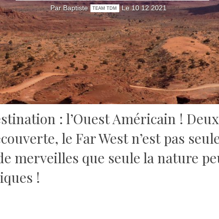
Par Baptiste
Le 10 12 2021
TEAM TDM
stination : l’Ouest Américain !
Deux 
écouverte, le Far West n’est pas seu
 de merveilles que seule la nature p
iques !