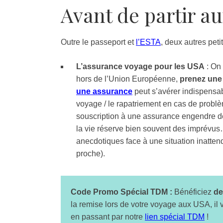
Avant de partir au
Outre le passeport et
l’ESTA
, deux autres pet
L’assurance voyage pour les USA
: On
hors de l’Union Européenne,
prenez une
une assurance
peut s’avérer indispensabl
voyage / le rapatriement en cas de problè
souscription à une assurance engendre de
la vie réserve bien souvent des imprévu
anecdotiques face à une situation inattend
proche).
Code Promo Spécial TDM :
Bénéficiez
de
la remise lors de votre voyage aux USA, il
en passant par notre
lien spécial TDM
!