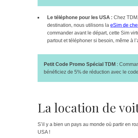
Le téléphone pour les USA :
Chez TDM, p
destination, nous utilisons la
eSim de che
commander avant le départ, cette Sim virtu
partout et téléphoner si besoin, même à l
Petit Code Promo Spécial TDM
: Comman
bénéficiez de 5% de réduction avec le cod
La location de voi
S’il y a bien un pays au monde où partir en roa
USA !