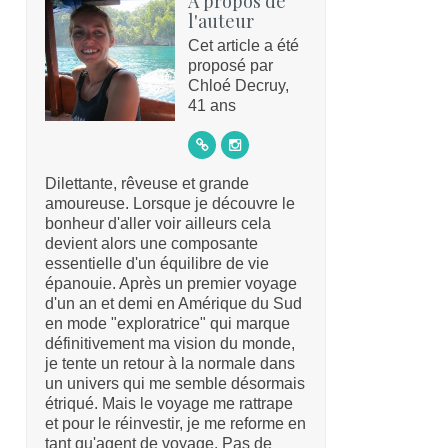
A propos de
l'auteur
Cet article a été
proposé par
Chloé Decruy,
41 ans
Dilettante, rêveuse et grande
amoureuse. Lorsque je découvre le
bonheur d'aller voir ailleurs cela
devient alors une composante
essentielle d'un équilibre de vie
épanouie. Après un premier voyage
d'un an et demi en Amérique du Sud
en mode "exploratrice" qui marque
définitivement ma vision du monde,
je tente un retour à la normale dans
un univers qui me semble désormais
étriqué. Mais le voyage me rattrape
et pour le réinvestir, je me reforme en
tant qu'agent de voyage. Pas de