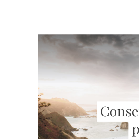
Consei
p