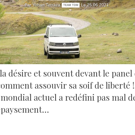
Par Yohan Terraza
Le 25 06 2021
TEAM TDM
a désire et souvent devant le panel d
comment assouvir sa soif de liberté !
e mondial actuel a redéfini pas mal
dépaysement…