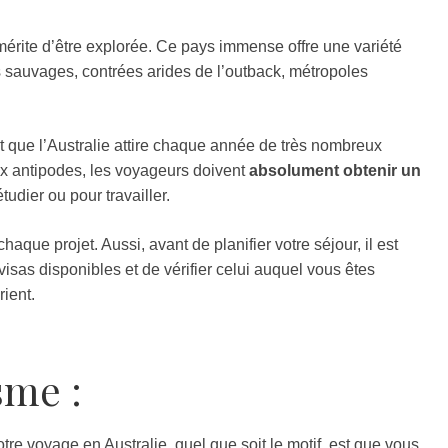
 mérite d’être explorée. Ce pays immense offre une variété
 sauvages, contrées arides de l’outback, métropoles
t que l’Australie attire chaque année de très nombreux
aux antipodes, les voyageurs doivent
absolument obtenir un
tudier ou pour travailler.
aque projet. Aussi, avant de planifier votre séjour, il est
visas disponibles et de vérifier celui auquel vous êtes
rient.
sme :
tre voyage en Australie, quel que soit le motif, est que vous