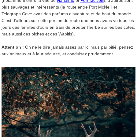
(notamment entre la ville de
Nanaimo
et
Port McNeill
); d’autres sont
plus sauvages et intéressants (la route entre Port McNeill et
Telegraph Cove avait des parfums d’aventure et de bout du monde !
C’est d’ailleurs sur cette portion de route que nous avons vu tous les
jours des familles d’ours en train de brouter l’herbe sur les bas côtés,
mais aussi des biches et des Wapitis).
Attention :
On ne le dira jamais assez par ici mais par pitié, pensez
aux animaux et à leur sécurité, et conduisez prudemment.