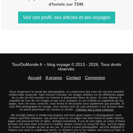
d'hotels sur TDM.
Voir son profil, ses articles et ses voyages
TourDuMonde.fr – blog voyage © 2013 - 2026, Tous droits
réservés.
Accueil
A propos
Contact
Connexion
Nous respectons le travail des photographes, et comprenons leur souci de voir leur propriété
intellectuelle respectée. Sauf mention contraire, les images utilisées sur les différentes pages
de ce site ont été trouvées sur Internet et présumées libres de droits. Si vous détenez la
propriété de l'une de ces images et que vous souhaitez la voir créditée ou supprimée de nos
pages, merci de nous contacter, nous ferons le nécessaire aussi rapidement que possible. Si
vous êtes photographe de voyage, nous serions ravis de vous présenter à nos lecteurs dans
un article présentant vos travaux et clichés :
n'hésitez pas à nous contacter
We strongly believe in intellectual property and have great respect in photographers' work.
Unless specified otherwise, any picture used on our pages has been found on public Internet
pages and presumed free of rights, perhaps mistakenly. If you do own rights on some of these
pictures and want them removed or credited, please contact us using this form, we'll be happy
to correct our mistake as fast as we can. If you're a travel photographer, we'd be delighted to
feature your work in a dedicated article, to introduce you to our readers and send you trafic to