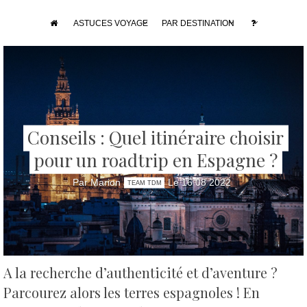
ASTUCES VOYAGE
PAR DESTINATION
Conseils : Quel itinéraire choisir
pour un roadtrip en Espagne ?
Par Marion
Le 16 08 2022
TEAM TDM
A la recherche d’authenticité et d’aventure ?
Parcourez alors les terres espagnoles !
En