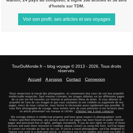
Marion, 24 pays au compteur, a signé 168 articles et 36 avis
d'hotels sur TDM.
Voir son profil, ses articles et ses voyages
TourDuMonde.fr – blog voyage © 2013 - 2026, Tous droits
réservés.
Accueil
A propos
Contact
Connexion
Nous respectons le travail des photographes, et comprenons leur souci de voir leur propriété
intellectuelle respectée. Sauf mention contraire, les images utilisées sur les différentes pages
de ce site ont été trouvées sur Internet et présumées libres de droits. Si vous détenez la
propriété de l'une de ces images et que vous souhaitez la voir créditée ou supprimée de nos
pages, merci de nous contacter, nous ferons le nécessaire aussi rapidement que possible. Si
vous êtes photographe de voyage, nous serions ravis de vous présenter à nos lecteurs dans
un article présentant vos travaux et clichés :
n'hésitez pas à nous contacter
We strongly believe in intellectual property and have great respect in photographers' work.
Unless specified otherwise, any picture used on our pages has been found on public Internet
pages and presumed free of rights, perhaps mistakenly. If you do own rights on some of these
pictures and want them removed or credited, please contact us using this form, we'll be happy
to correct our mistake as fast as we can. If you're a travel photographer, we'd be delighted to
feature your work in a dedicated article, to introduce you to our readers and send you trafic to