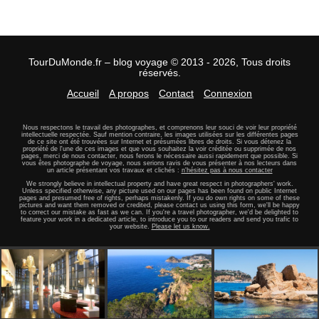
TourDuMonde.fr – blog voyage © 2013 - 2026, Tous droits
réservés.
Accueil
A propos
Contact
Connexion
Nous respectons le travail des photographes, et comprenons leur souci de voir leur propriété
intellectuelle respectée. Sauf mention contraire, les images utilisées sur les différentes pages
de ce site ont été trouvées sur Internet et présumées libres de droits. Si vous détenez la
propriété de l'une de ces images et que vous souhaitez la voir créditée ou supprimée de nos
pages, merci de nous contacter, nous ferons le nécessaire aussi rapidement que possible. Si
vous êtes photographe de voyage, nous serions ravis de vous présenter à nos lecteurs dans
un article présentant vos travaux et clichés :
n'hésitez pas à nous contacter
We strongly believe in intellectual property and have great respect in photographers' work.
Unless specified otherwise, any picture used on our pages has been found on public Internet
pages and presumed free of rights, perhaps mistakenly. If you do own rights on some of these
pictures and want them removed or credited, please contact us using this form, we'll be happy
to correct our mistake as fast as we can. If you're a travel photographer, we'd be delighted to
feature your work in a dedicated article, to introduce you to our readers and send you trafic to
your website.
Please let us know.