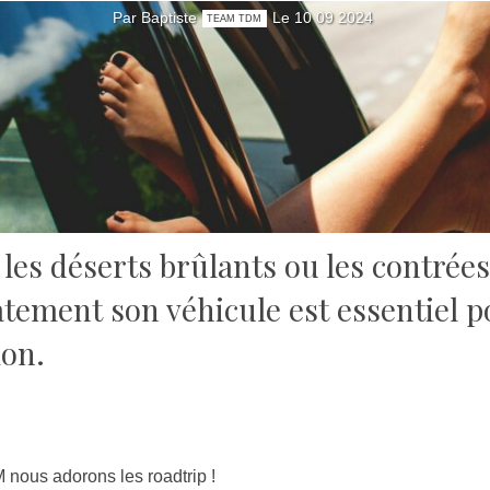
Par Baptiste
Le 10 09 2024
TEAM TDM
les déserts brûlants ou les contrées
atement son véhicule est essentiel p
ion.
nous adorons les roadtrip !