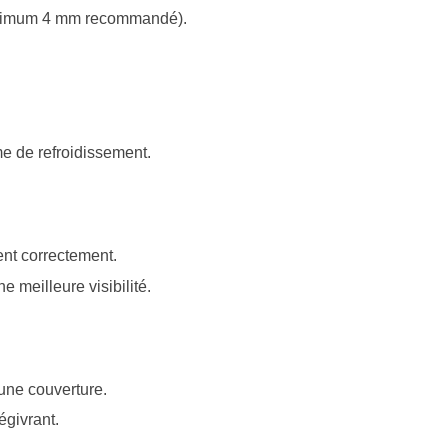
minimum 4 mm recommandé).
me de refroidissement.
ent correctement.
 meilleure visibilité.
une couverture.
égivrant.