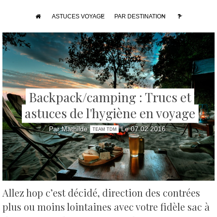
ASTUCES VOYAGE
PAR DESTINATION
Backpack/camping : Trucs et
astuces de l'hygiène en voyage
Par Mathilde
Le 07 02 2016
TEAM TDM
Allez hop c’est décidé, direction des contrées
plus ou moins lointaines avec votre fidèle sac à