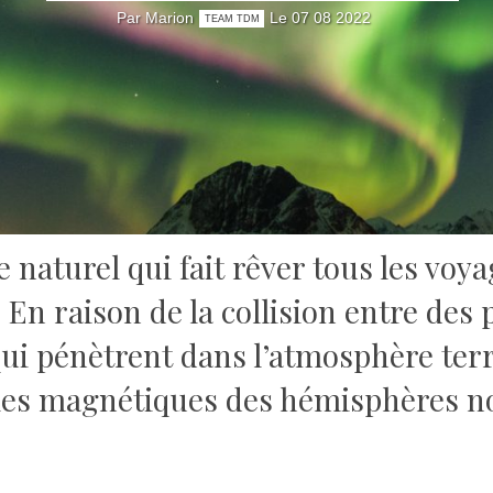
Par Marion
Le 07 08 2022
TEAM TDM
 naturel qui fait rêver tous les voya
!
En raison de la collision entre des
qui pénètrent dans l’atmosphère terr
ôles magnétiques des hémisphères n