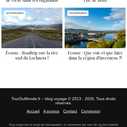
de cœur dans les Highlands
l'île de Mull
LES HIGHLANDS
LES HIGHLANDS
Écosse : Roadtrip sur la rive
Ecosse : Que voir et que faire
sud du Lochness !
dans la région d'Inverness ?!
TourDuMonde.fr – blog voyage © 2013 - 2026, Tous droits
réservés.
Accueil
A propos
Contact
Connexion
Nous respectons le travail des photographes, et comprenons leur souci de voir leur propriété