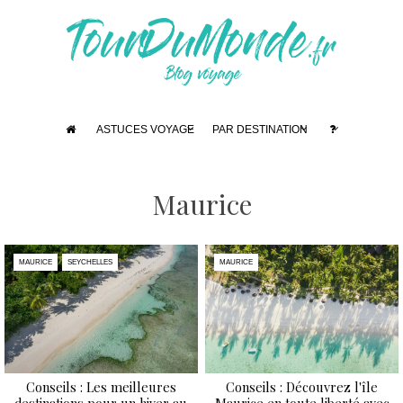
ASTUCES VOYAGE
PAR DESTINATION
Maurice
MAURICE
SEYCHELLES
MAURICE
Conseils : Les meilleures
Conseils : Découvrez l'île