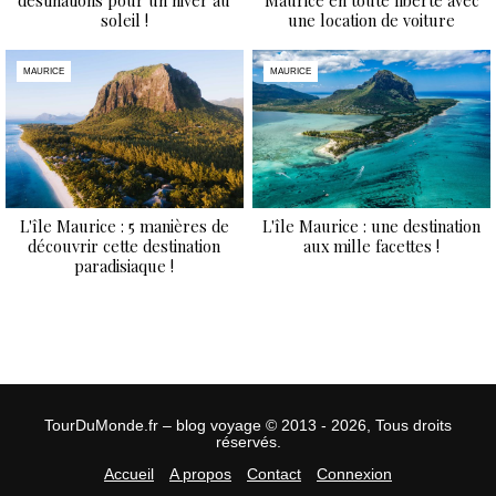
destinations pour un hiver au
Maurice en toute liberté avec
soleil !
une location de voiture
MAURICE
MAURICE
L'île Maurice : 5 manières de
L'île Maurice : une destination
découvrir cette destination
aux mille facettes !
paradisiaque !
TourDuMonde.fr – blog voyage © 2013 - 2026, Tous droits
réservés.
Accueil
A propos
Contact
Connexion