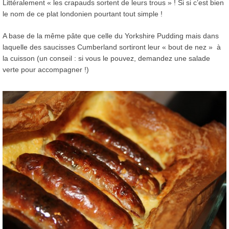
Littéralement « les crapauds sortent de leurs trous » ! Si si c’est bien
le nom de ce plat londonien pourtant tout simple !
A base de la même pâte que celle du Yorkshire Pudding mais dans
laquelle des saucisses Cumberland sortiront leur « bout de nez » à
la cuisson (un conseil : si vous le pouvez, demandez une salade
verte pour accompagner !)