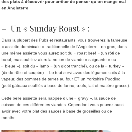
des plats à découvrir pour arrêter de penser qu’on mange mal
en Angleterre
!
– Un « S
unday Roast
» :
Dans la plupart des Pubs et restaurants, vous trouverez la fameuse
« assiette dominicale » traditionnelle de l’Angleterre : en gros, dans
une même assiette vous aurez soit du « roast beef » (un rôti de
bœuf, mais oubliez alors la notion de viande « saignante » ou
« bleue »), soit du « lamb » (un gigot tranché), ou de la « turkey »
(dinde rôtie et coupée)… Le tout servi avec des légumes cuits à la
vapeur, des pommes de terres au four ET un Yorkshire Pudding
(petit gâteaux soufflés à base de farine, œufs, lait et matière grasse).
Cette belle assiette sera nappée d’une « gravy », la sauce de
cuisson de ces différentes viandes. Cependant vous pouvez aussi
avoir avec votre plat des sauces à base de groseilles ou de
menthe…