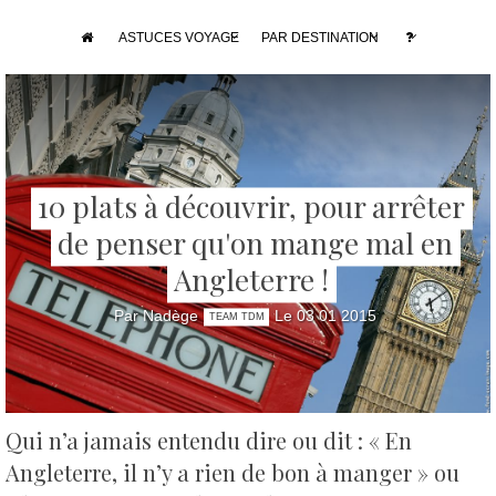
ASTUCES VOYAGE
PAR DESTINATION
10 plats à découvrir, pour arrêter
de penser qu'on mange mal en
Angleterre !
Par Nadège
Le 03 01 2015
TEAM TDM
Qui n’a jamais entendu dire ou dit : « En
Angleterre, il n’y a rien de bon à manger » ou