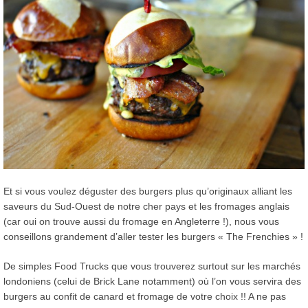
Et si vous voulez déguster des burgers plus qu’originaux alliant les
saveurs du Sud-Ouest de notre cher pays et les fromages anglais
(car oui on trouve aussi du fromage en Angleterre !), nous vous
conseillons grandement d’aller tester les burgers « The Frenchies » !
De simples Food Trucks que vous trouverez surtout sur les marchés
londoniens (celui de Brick Lane notamment) où l’on vous servira des
burgers au confit de canard et fromage de votre choix !! A ne pas