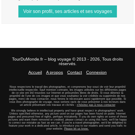
Voir son profil, ses articles et ses voyages
TourDuMonde.fr – blog voyage © 2013 - 2026, Tous droits
réservés.
Accueil
A propos
Contact
Connexion
Nous respectons le travail des photographes, et comprenons leur souci de voir leur propriété
intellectuelle respectée. Sauf mention contraire, les images utilisées sur les différentes pages
de ce site ont été trouvées sur Internet et présumées libres de droits. Si vous détenez la
propriété de l'une de ces images et que vous souhaitez la voir créditée ou supprimée de nos
pages, merci de nous contacter, nous ferons le nécessaire aussi rapidement que possible. Si
vous êtes photographe de voyage, nous serions ravis de vous présenter à nos lecteurs dans
un article présentant vos travaux et clichés :
n'hésitez pas à nous contacter
We strongly believe in intellectual property and have great respect in photographers' work.
Unless specified otherwise, any picture used on our pages has been found on public Internet
pages and presumed free of rights, perhaps mistakenly. If you do own rights on some of these
pictures and want them removed or credited, please contact us using this form, we'll be happy
to correct our mistake as fast as we can. If you're a travel photographer, we'd be delighted to
feature your work in a dedicated article, to introduce you to our readers and send you trafic to
your website.
Please let us know.