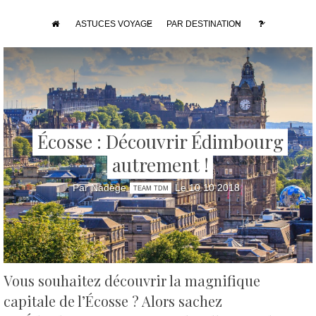
ASTUCES VOYAGE
PAR DESTINATION
Écosse : Découvrir Édimbourg
autrement !
Par Nadège
Le 10 10 2018
TEAM TDM
Vous souhaitez découvrir la magnifique
capitale de l’Écosse ? Alors sachez