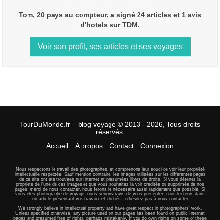
Tom, 20 pays au compteur, a signé 24 articles et 1 avis
d'hotels sur TDM.
Voir son profil, ses articles et ses voyages
TourDuMonde.fr – blog voyage © 2013 - 2026, Tous droits
réservés.
Accueil
A propos
Contact
Connexion
Nous respectons le travail des photographes, et comprenons leur souci de voir leur propriété
intellectuelle respectée. Sauf mention contraire, les images utilisées sur les différentes pages
de ce site ont été trouvées sur Internet et présumées libres de droits. Si vous détenez la
propriété de l'une de ces images et que vous souhaitez la voir créditée ou supprimée de nos
pages, merci de nous contacter, nous ferons le nécessaire aussi rapidement que possible. Si
vous êtes photographe de voyage, nous serions ravis de vous présenter à nos lecteurs dans
un article présentant vos travaux et clichés :
n'hésitez pas à nous contacter
We strongly believe in intellectual property and have great respect in photographers' work.
Unless specified otherwise, any picture used on our pages has been found on public Internet
pages and presumed free of rights, perhaps mistakenly. If you do own rights on some of these