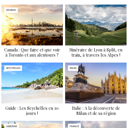
ONTARIO
Canada : Que faire et que voir
Itinéraire de Lyon à Split, en
à Toronto et aux alentours ?
train, à travers les Alpes !
SEYCHELLES
MILAN
Guide : Les Seychelles en 10
Italie : A la découverte de
jours !
Milan et de sa région
LISBONNE
FRANCE