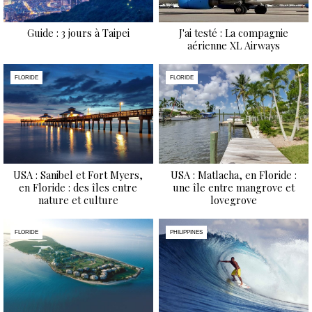
Guide : 3 jours à Taipei
J'ai testé : La compagnie
aérienne XL Airways
FLORIDE
FLORIDE
USA : Sanibel et Fort Myers,
USA : Matlacha, en Floride :
en Floride : des îles entre
une île entre mangrove et
nature et culture
lovegrove
FLORIDE
PHILIPPINES