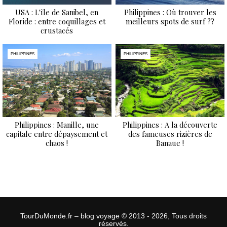
USA : L'île de Sanibel, en
Philippines : Où trouver les
Floride : entre coquillages et
meilleurs spots de surf ??
crustacés
PHILIPPINES
PHILIPPINES
Philippines : Manille, une
Philippines : A la découverte
capitale entre dépaysement et
des fameuses rizières de
chaos !
Banaue !
TourDuMonde.fr – blog voyage © 2013 - 2026, Tous droits
réservés.