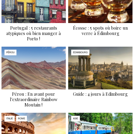
Portugal : 5 restaurants
Écosse : 5 spots où boire un
atypiques où bien manger à
verre à Édimbourg
Porto !
PÉROU
EDIMBOURG
Pérou : En avant pour
Guide : 4 jours à Edimbourg
l'extraordinaire Rainbow
Moutain !
ITALIE
ROME
ASIE