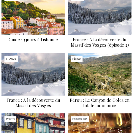
Guide : 3 jours à Lisbonne
France : A la découverte du
Massif des Vosges (épisode 2)
FRANCE
PÉROU
France : A la découverte du
Pérou : Le Canyon de Colca en
Massif des Vosges
totale autonomie
PORTO
EDIMBOURG