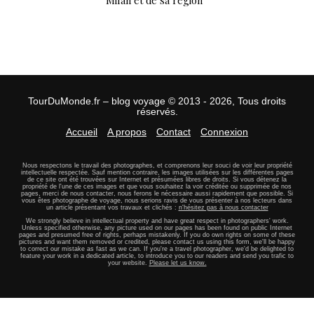
Milan et de sa région
TourDuMonde.fr – blog voyage © 2013 - 2026, Tous droits
réservés.
Accueil
A propos
Contact
Connexion
Nous respectons le travail des photographes, et comprenons leur souci de voir leur propriété
intellectuelle respectée. Sauf mention contraire, les images utilisées sur les différentes pages
de ce site ont été trouvées sur Internet et présumées libres de droits. Si vous détenez la
propriété de l'une de ces images et que vous souhaitez la voir créditée ou supprimée de nos
pages, merci de nous contacter, nous ferons le nécessaire aussi rapidement que possible. Si
vous êtes photographe de voyage, nous serions ravis de vous présenter à nos lecteurs dans
un article présentant vos travaux et clichés :
n'hésitez pas à nous contacter
We strongly believe in intellectual property and have great respect in photographers' work.
Unless specified otherwise, any picture used on our pages has been found on public Internet
pages and presumed free of rights, perhaps mistakenly. If you do own rights on some of these
pictures and want them removed or credited, please contact us using this form, we'll be happy
to correct our mistake as fast as we can. If you're a travel photographer, we'd be delighted to
feature your work in a dedicated article, to introduce you to our readers and send you trafic to
your website.
Please let us know.