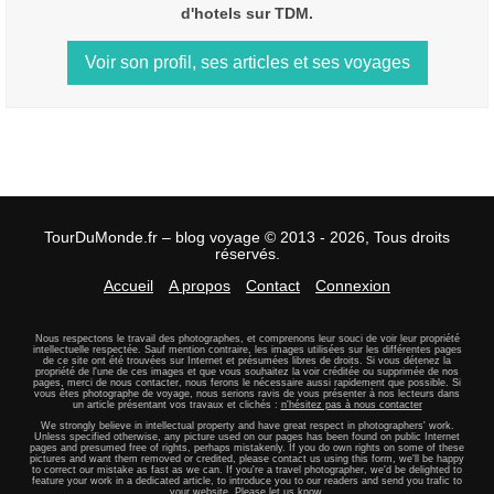
d'hotels sur TDM.
Voir son profil, ses articles et ses voyages
TourDuMonde.fr – blog voyage © 2013 - 2026, Tous droits
réservés.
Accueil
A propos
Contact
Connexion
Nous respectons le travail des photographes, et comprenons leur souci de voir leur propriété
intellectuelle respectée. Sauf mention contraire, les images utilisées sur les différentes pages
de ce site ont été trouvées sur Internet et présumées libres de droits. Si vous détenez la
propriété de l'une de ces images et que vous souhaitez la voir créditée ou supprimée de nos
pages, merci de nous contacter, nous ferons le nécessaire aussi rapidement que possible. Si
vous êtes photographe de voyage, nous serions ravis de vous présenter à nos lecteurs dans
un article présentant vos travaux et clichés :
n'hésitez pas à nous contacter
We strongly believe in intellectual property and have great respect in photographers' work.
Unless specified otherwise, any picture used on our pages has been found on public Internet
pages and presumed free of rights, perhaps mistakenly. If you do own rights on some of these
pictures and want them removed or credited, please contact us using this form, we'll be happy
to correct our mistake as fast as we can. If you're a travel photographer, we'd be delighted to
feature your work in a dedicated article, to introduce you to our readers and send you trafic to
your website.
Please let us know.