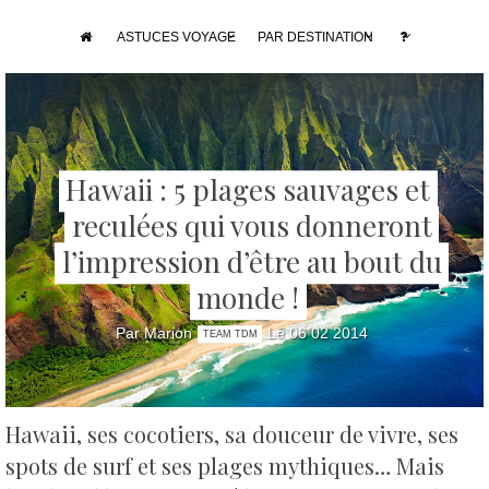
ASTUCES VOYAGE
PAR DESTINATION
Hawaii : 5 plages sauvages et
reculées qui vous donneront
l’impression d’être au bout du
monde !
Par Marion
Le 06 02 2014
TEAM TDM
Hawaii, ses cocotiers, sa douceur de vivre, ses
spots de surf et ses plages mythiques…
Mais