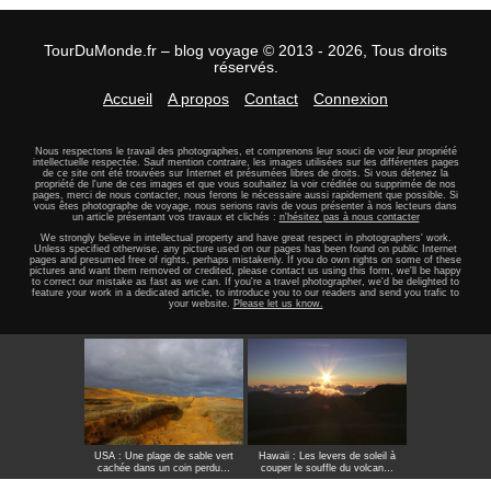
TourDuMonde.fr – blog voyage © 2013 - 2026, Tous droits
réservés.
Accueil
A propos
Contact
Connexion
Nous respectons le travail des photographes, et comprenons leur souci de voir leur propriété
intellectuelle respectée. Sauf mention contraire, les images utilisées sur les différentes pages
de ce site ont été trouvées sur Internet et présumées libres de droits. Si vous détenez la
propriété de l'une de ces images et que vous souhaitez la voir créditée ou supprimée de nos
pages, merci de nous contacter, nous ferons le nécessaire aussi rapidement que possible. Si
vous êtes photographe de voyage, nous serions ravis de vous présenter à nos lecteurs dans
un article présentant vos travaux et clichés :
n'hésitez pas à nous contacter
We strongly believe in intellectual property and have great respect in photographers' work.
Unless specified otherwise, any picture used on our pages has been found on public Internet
pages and presumed free of rights, perhaps mistakenly. If you do own rights on some of these
pictures and want them removed or credited, please contact us using this form, we'll be happy
to correct our mistake as fast as we can. If you're a travel photographer, we'd be delighted to
feature your work in a dedicated article, to introduce you to our readers and send you trafic to
your website.
Please let us know.
USA : Une plage de sable vert
Hawaii : Les levers de soleil à
cachée dans un coin perdu…
couper le souffle du volcan…