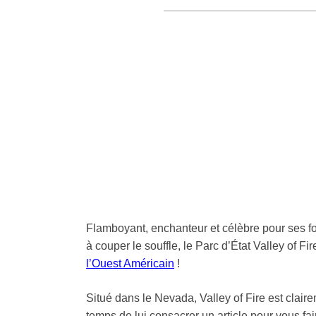
Flamboyant, enchanteur et célèbre pour ses f
à couper le souffle, le Parc d’État Valley of F
l’Ouest Américain
!
Situé dans le Nevada, Valley of Fire est claire
temps de lui consacrer un article pour vous fai