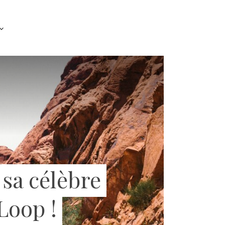
 sa célèbre
Loop !