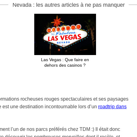
Nevada : les autres articles à ne pas manquer
Las Vegas : Que faire en
dehors des casinos ?
ormations rocheuses rouges spectaculaires et ses paysages
ire est une destination incontournable lors d’un
roadtrip dans
ment l’un de nos parcs préférés chez TDM :) Il était donc
re découvrir les nombreuses merveilles dont il recèle, et