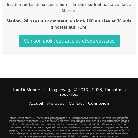
des demandes de collaboration, n'hésitez surtout pas à contacter
Marion.
Marion, 24 pays au compteur, a signé 168 articles et 36 avis
d'hotels sur TDM.
Voir son profil, ses articles et ses voyages
TourDuMonde.fr – blog voyage © 2013 - 2026, Tous droits
réservés.
Accueil
A propos
Contact
Connexion
Nous respectons le travail des photographes, et comprenons leur souci de voir leur propriété
intellectuelle respectée. Sauf mention contraire, les images utilisées sur les différentes pages
de ce site ont été trouvées sur Internet et présumées libres de droits. Si vous détenez la
propriété de l'une de ces images et que vous souhaitez la voir créditée ou supprimée de nos
pages, merci de nous contacter, nous ferons le nécessaire aussi rapidement que possible. Si
vous êtes photographe de voyage, nous serions ravis de vous présenter à nos lecteurs dans
un article présentant vos travaux et clichés :
n'hésitez pas à nous contacter