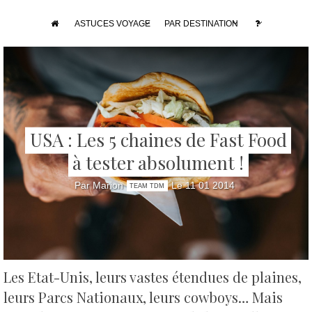
ASTUCES VOYAGE
PAR DESTINATION
USA : Les 5 chaines de Fast Food
à tester absolument !
Par Marion
Le 11 01 2014
TEAM TDM
Les Etat-Unis, leurs vastes étendues de plaines,
leurs Parcs Nationaux, leurs cowboys… Mais