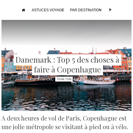
ASTUCES VOYAGE
PAR DESTINATION
Danemark : Top 5 des choses à
faire à Copenhague
Par FranckC
Le 25 03 2022
TEAM TDM
A deux heures de vol de Paris, Copenhague est
une jolie métropole se visitant à pied ou à vélo.