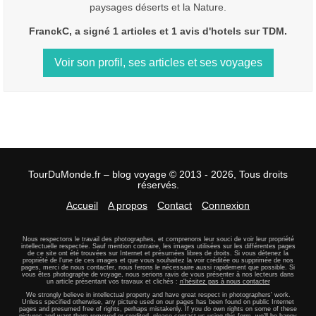
paysages déserts et la Nature.
FranckC, a signé 1 articles et 1 avis d'hotels sur TDM.
Voir son profil, ses articles et ses voyages
TourDuMonde.fr – blog voyage © 2013 - 2026, Tous droits
réservés.
Accueil
A propos
Contact
Connexion
Nous respectons le travail des photographes, et comprenons leur souci de voir leur propriété
intellectuelle respectée. Sauf mention contraire, les images utilisées sur les différentes pages
de ce site ont été trouvées sur Internet et présumées libres de droits. Si vous détenez la
propriété de l'une de ces images et que vous souhaitez la voir créditée ou supprimée de nos
pages, merci de nous contacter, nous ferons le nécessaire aussi rapidement que possible. Si
vous êtes photographe de voyage, nous serions ravis de vous présenter à nos lecteurs dans
un article présentant vos travaux et clichés :
n'hésitez pas à nous contacter
We strongly believe in intellectual property and have great respect in photographers' work.
Unless specified otherwise, any picture used on our pages has been found on public Internet
pages and presumed free of rights, perhaps mistakenly. If you do own rights on some of these