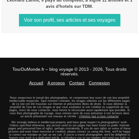
Léonard Lahmi, 9 pays au compteur, a signé 11 articles et 1
avis d'hotels sur TDM.
Voir son profil, ses articles et ses voyages
TourDuMonde.fr – blog voyage © 2013 - 2026, Tous droits
réservés.
Accueil
A propos
Contact
Connexion
Nous respectons le travail des photographes, et comprenons leur souci de voir leur propriété
intellectuelle respectée. Sauf mention contraire, les images utilisées sur les différentes pages
de ce site ont été trouvées sur Internet et présumées libres de droits. Si vous détenez la
propriété de l'une de ces images et que vous souhaitez la voir créditée ou supprimée de nos
pages, merci de nous contacter, nous ferons le nécessaire aussi rapidement que possible. Si
vous êtes photographe de voyage, nous serions ravis de vous présenter à nos lecteurs dans
un article présentant vos travaux et clichés :
n'hésitez pas à nous contacter
We strongly believe in intellectual property and have great respect in photographers' work.
Unless specified otherwise, any picture used on our pages has been found on public Internet
pages and presumed free of rights, perhaps mistakenly. If you do own rights on some of these
pictures and want them removed or credited, please contact us using this form, we'll be happy
to correct our mistake as fast as we can. If you're a travel photographer, we'd be delighted to
feature your work in a dedicated article, to introduce you to our readers and send you trafic to