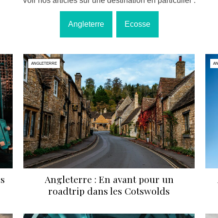
Voir nos articles sur une destination en particulier :
Angleterre
Ecosse
ANGLETERRE
A
ns
Angleterre : En avant pour un
roadtrip dans les Cotswolds