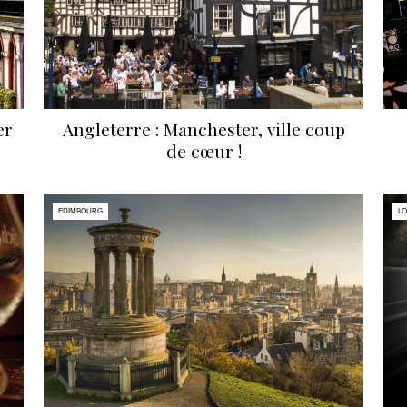
er
Angleterre : Manchester, ville coup
de cœur !
EDIMBOURG
L