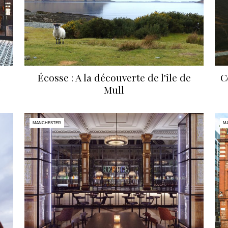
e
Écosse : A la découverte de l'île de
C
Mull
MANCHESTER
M