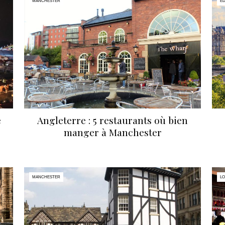
MANCHESTER
E
e
Angleterre : 5 restaurants où bien
manger à Manchester
MANCHESTER
L