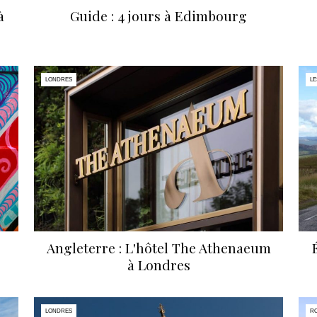
à
Guide : 4 jours à Edimbourg
LONDRES
LE
Angleterre : L'hôtel The Athenaeum
à Londres
LONDRES
R