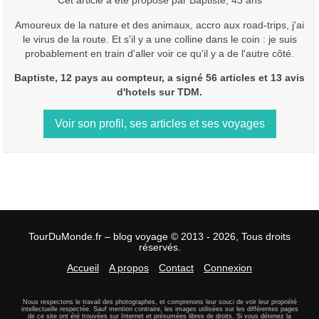
Cet article a été proposé par Baptiste, 43 ans
Amoureux de la nature et des animaux, accro aux road-trips, j'ai
le virus de la route. Et s'il y a une colline dans le coin : je suis
probablement en train d'aller voir ce qu'il y a de l'autre côté.
Baptiste, 12 pays au compteur, a signé 56 articles et 13 avis
d'hotels sur TDM.
Voir son profil, ses articles et ses voyages
TourDuMonde.fr – blog voyage © 2013 - 2026, Tous droits
réservés.
Accueil
A propos
Contact
Connexion
Nous respectons le travail des photographes, et comprenons leur souci de voir leur propriété
intellectuelle respectée. Sauf mention contraire, les images utilisées sur les différentes pages
de ce site ont été trouvées sur Internet et présumées libres de droits. Si vous détenez la