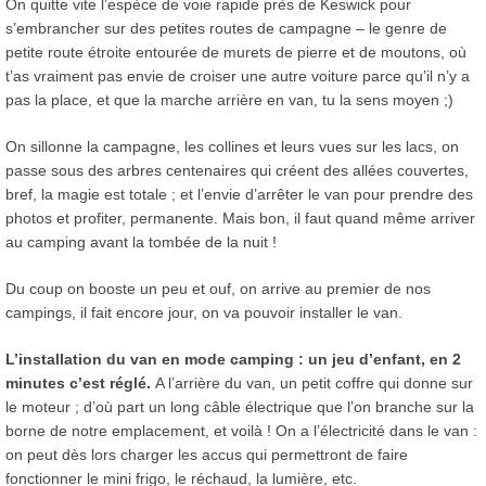
On quitte vite l’espèce de voie rapide près de Keswick pour
s’embrancher sur des petites routes de campagne – le genre de
petite route étroite entourée de murets de pierre et de moutons, où
t’as vraiment pas envie de croiser une autre voiture parce qu’il n’y a
pas la place, et que la marche arrière en van, tu la sens moyen ;)
On sillonne la campagne, les collines et leurs vues sur les lacs, on
passe sous des arbres centenaires qui créent des allées couvertes,
bref, la magie est totale ; et l’envie d’arrêter le van pour prendre des
photos et profiter, permanente. Mais bon, il faut quand même arriver
au camping avant la tombée de la nuit !
Du coup on booste un peu et ouf, on arrive au premier de nos
campings, il fait encore jour, on va pouvoir installer le van.
L’installation du van en mode camping : un jeu d’enfant, en 2
minutes c’est réglé.
A l’arrière du van, un petit coffre qui donne sur
le moteur ; d’où part un long câble électrique que l’on branche sur la
borne de notre emplacement, et voilà ! On a l’électricité dans le van :
on peut dès lors charger les accus qui permettront de faire
fonctionner le mini frigo, le réchaud, la lumière, etc.