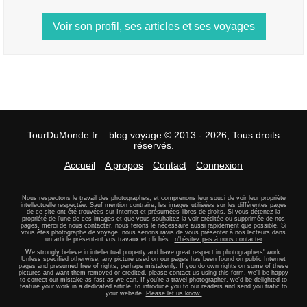
Voir son profil, ses articles et ses voyages
TourDuMonde.fr – blog voyage © 2013 - 2026, Tous droits
réservés.
Accueil
A propos
Contact
Connexion
Nous respectons le travail des photographes, et comprenons leur souci de voir leur propriété
intellectuelle respectée. Sauf mention contraire, les images utilisées sur les différentes pages
de ce site ont été trouvées sur Internet et présumées libres de droits. Si vous détenez la
propriété de l'une de ces images et que vous souhaitez la voir créditée ou supprimée de nos
pages, merci de nous contacter, nous ferons le nécessaire aussi rapidement que possible. Si
vous êtes photographe de voyage, nous serions ravis de vous présenter à nos lecteurs dans
un article présentant vos travaux et clichés :
n'hésitez pas à nous contacter
We strongly believe in intellectual property and have great respect in photographers' work.
Unless specified otherwise, any picture used on our pages has been found on public Internet
pages and presumed free of rights, perhaps mistakenly. If you do own rights on some of these
pictures and want them removed or credited, please contact us using this form, we'll be happy
to correct our mistake as fast as we can. If you're a travel photographer, we'd be delighted to
feature your work in a dedicated article, to introduce you to our readers and send you trafic to
your website.
Please let us know.