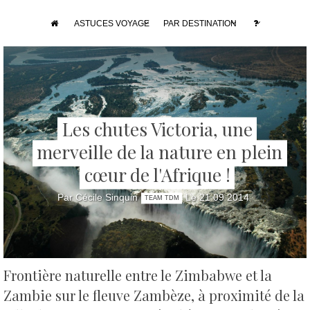
ASTUCES VOYAGE
PAR DESTINATION
Les chutes Victoria, une
merveille de la nature en plein
cœur de l'Afrique !
Par Cécile Sinquin
Le 21 09 2014
TEAM TDM
Frontière naturelle entre le Zimbabwe et la
Zambie sur le fleuve Zambèze, à proximité de la