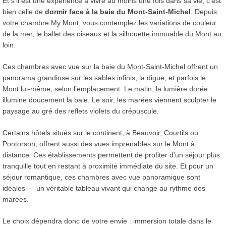
Et s’il est une expérience à vivre au moins une fois dans sa vie, c’est
bien celle de
dormir face à la baie du Mont-Saint-Michel
. Depuis
votre chambre My Mont, vous contemplez les variations de couleur
de la mer, le ballet des oiseaux et la silhouette immuable du Mont au
loin.
Ces chambres avec vue sur la baie du Mont-Saint-Michel offrent un
panorama grandiose sur les sables infinis, la digue, et parfois le
Mont lui-même, selon l’emplacement. Le matin, la lumière dorée
illumine doucement la baie. Le soir, les marées viennent sculpter le
paysage au gré des reflets violets du crépuscule.
Certains hôtels situés sur le continent, à Beauvoir, Courtils ou
Pontorson, offrent aussi des vues imprenables sur le Mont à
distance. Ces établissements permettent de profiter d’un séjour plus
tranquille tout en restant à proximité immédiate du site. Et pour un
séjour romantique, ces chambres avec vue panoramique sont
idéales — un véritable tableau vivant qui change au rythme des
marées.
Le choix dépendra donc de votre envie : immersion totale dans le