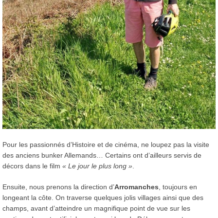
Pour les passionnés d’Histoire et de cinéma, ne loupez pas la visite
des anciens bunker Allemands… Certains ont d’ailleurs servis de
décors dans le film
« Le jour le plus long »
.
Ensuite, nous prenons la direction d’
Arromanches
, toujours en
longeant la côte. On traverse quelques jolis villages ainsi que des
champs, avant d’atteindre un magnifique point de vue sur les