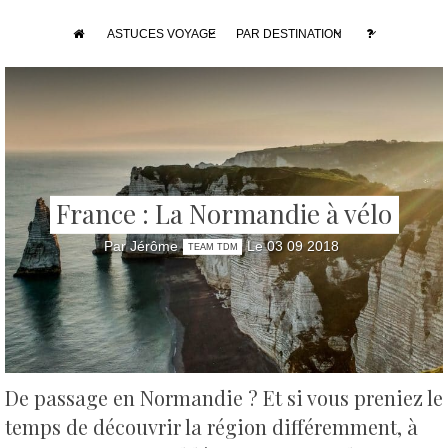
ASTUCES VOYAGE
PAR DESTINATION
France : La Normandie à vélo
Par Jérôme
Le 03 09 2018
TEAM TDM
De passage en Normandie ? Et si vous preniez le
temps de découvrir la région différemment, à