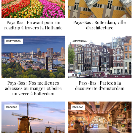
Pays Bas : En avant pour un
Pays-Bas : Rotterdam, ville
roadtrip à travers la Hollande
d'architecture
ROTTERDAM
AMSTERDAM
Pays-Bas : Nos meilleures
Pays-Bas : Partez à la
adresses où manger et boire
découverte d'Amsterdam
un verre à Rotterdam
PAYS-BAS
PAYS-BAS