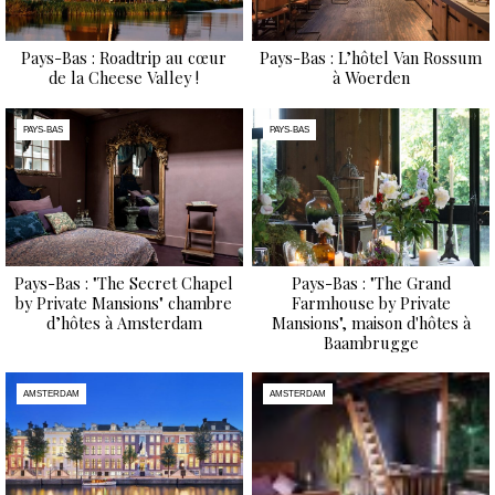
Pays-Bas : Roadtrip au cœur
Pays-Bas : L’hôtel Van Rossum
de la Cheese Valley !
à Woerden
PAYS-BAS
PAYS-BAS
Pays-Bas : "The Secret Chapel
Pays-Bas : "The Grand
by Private Mansions" chambre
Farmhouse by Private
d’hôtes à Amsterdam
Mansions", maison d'hôtes à
Baambrugge
AMSTERDAM
AMSTERDAM