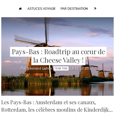
ASTUCES VOYAGE
PAR DESTINATION
Pays-Bas : Roadtrip au cœur de
la Cheese Valley !
Par Léonard Lahmi
Le 11 12 2017
TEAM TDM
Les Pays-Bas : Amsterdam et ses canaux,
Rotterdam, les célèbres moulins de Kinderdijk…