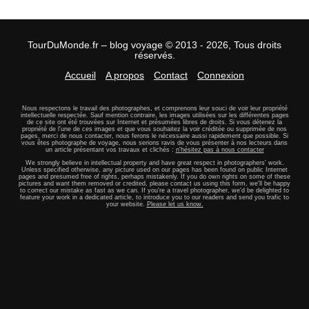
TourDuMonde.fr – blog voyage © 2013 - 2026, Tous droits
réservés.
Accueil
A propos
Contact
Connexion
Nous respectons le travail des photographes, et comprenons leur souci de voir leur propriété
intellectuelle respectée. Sauf mention contraire, les images utilisées sur les différentes pages
de ce site ont été trouvées sur Internet et présumées libres de droits. Si vous détenez la
propriété de l'une de ces images et que vous souhaitez la voir créditée ou supprimée de nos
pages, merci de nous contacter, nous ferons le nécessaire aussi rapidement que possible. Si
vous êtes photographe de voyage, nous serions ravis de vous présenter à nos lecteurs dans
un article présentant vos travaux et clichés :
n'hésitez pas à nous contacter
We strongly believe in intellectual property and have great respect in photographers' work.
Unless specified otherwise, any picture used on our pages has been found on public Internet
pages and presumed free of rights, perhaps mistakenly. If you do own rights on some of these
pictures and want them removed or credited, please contact us using this form, we'll be happy
to correct our mistake as fast as we can. If you're a travel photographer, we'd be delighted to
feature your work in a dedicated article, to introduce you to our readers and send you trafic to
your website.
Please let us know.