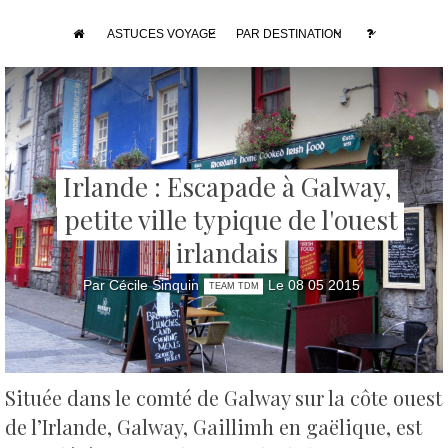
ASTUCES VOYAGE
PAR DESTINATION
Irlande : Escapade à Galway,
petite ville typique de l'ouest
irlandais
Par Cécile Sinquin
Le 08 05 2015
TEAM TDM
Située dans le comté de Galway sur la côte ouest
de l’Irlande, Galway, Gaillimh en gaëlique, est