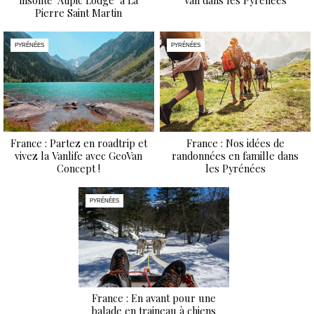
insolite "Atipic Lodge" à La
Van dans les Pyrénées
Pierre Saint Martin
PYRÉNÉES
PYRÉNÉES
France : Partez en roadtrip et
France : Nos idées de
vivez la Vanlife avec GeoVan
randonnées en famille dans
Concept !
les Pyrénées
PYRÉNÉES
France : En avant pour une
balade en traineau à chiens