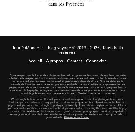
dans les Pyrénées
TourDuMonde.fr – blog voyage © 2013 - 2026, Tous droits
réservés.
Accueil
A propos
Contact
Connexion
Nous respectons le travail des photographes, et comprenons leur souci de voir leur propriété
intellectuelle respectée. Sauf mention contraire, les images utilisées sur les différentes pages
de ce site ont été trouvées sur Internet et présumées libres de droits. Si vous détenez la
propriété de l'une de ces images et que vous souhaitez la voir créditée ou supprimée de nos
pages, merci de nous contacter, nous ferons le nécessaire aussi rapidement que possible. Si
vous êtes photographe de voyage, nous serions ravis de vous présenter à nos lecteurs dans
un article présentant vos travaux et clichés :
n'hésitez pas à nous contacter
We strongly believe in intellectual property and have great respect in photographers' work.
Unless specified otherwise, any picture used on our pages has been found on public Internet
pages and presumed free of rights, perhaps mistakenly. If you do own rights on some of these
pictures and want them removed or credited, please contact us using this form, we'll be happy
to correct our mistake as fast as we can. If you're a travel photographer, we'd be delighted to
feature your work in a dedicated article, to introduce you to our readers and send you trafic to
your website.
Please let us know.