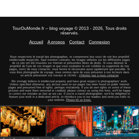
TourDuMonde.fr – blog voyage © 2013 - 2026, Tous droits
réservés.
Accueil
A propos
Contact
Connexion
Nous respectons le travail des photographes, et comprenons leur souci de voir leur propriété
intellectuelle respectée. Sauf mention contraire, les images utilisées sur les différentes pages
de ce site ont été trouvées sur Internet et présumées libres de droits. Si vous détenez la
propriété de l'une de ces images et que vous souhaitez la voir créditée ou supprimée de nos
pages, merci de nous contacter, nous ferons le nécessaire aussi rapidement que possible. Si
vous êtes photographe de voyage, nous serions ravis de vous présenter à nos lecteurs dans
un article présentant vos travaux et clichés :
n'hésitez pas à nous contacter
We strongly believe in intellectual property and have great respect in photographers' work.
Unless specified otherwise, any picture used on our pages has been found on public Internet
pages and presumed free of rights, perhaps mistakenly. If you do own rights on some of these
pictures and want them removed or credited, please contact us using this form, we'll be happy
to correct our mistake as fast as we can. If you're a travel photographer, we'd be delighted to
feature your work in a dedicated article, to introduce you to our readers and send you trafic to
your website.
Please let us know.