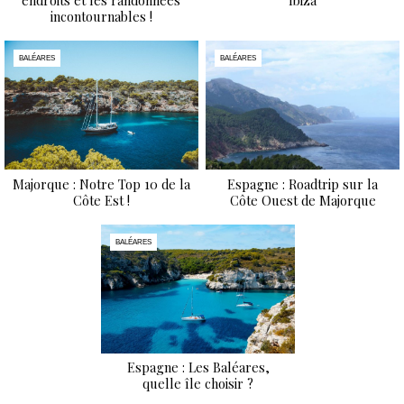
endroits et les randonnées
Ibiza
incontournables !
BALÉARES
BALÉARES
Majorque : Notre Top 10 de la
Espagne : Roadtrip sur la
Côte Est !
Côte Ouest de Majorque
BALÉARES
Espagne : Les Baléares,
quelle île choisir ?