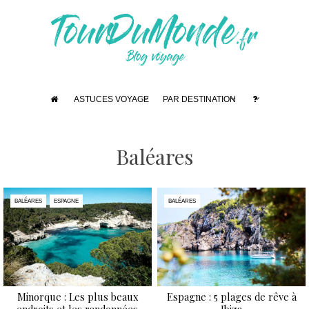
ASTUCES VOYAGE
PAR DESTINATION
Baléares
BALÉARES
ESPAGNE
BALÉARES
Minorque : Les plus beaux
Espagne : 5 plages de rêve à