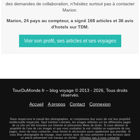
des demandes de collaboration, n'hésitez surtout pas à contacter
Marion.
Marion, 24 pays au compteur, a signé 168 articles et 36 avis
d'hotels sur TDM.
Voir son profil, ses articles et ses voyages
TourDuMonde.fr – blog voyage © 2013 - 2026, Tous droits
réservés.
Accueil
A propos
Contact
Connexion
Nous respectons le travail des photographes, et comprenons leur souci de voir leur propriété
intellectuelle respectée. Sauf mention contraire, les images utilisées sur les différentes pages
de ce site ont été trouvées sur Internet et présumées libres de droits. Si vous détenez la
propriété de l'une de ces images et que vous souhaitez la voir créditée ou supprimée de nos
pages, merci de nous contacter, nous ferons le nécessaire aussi rapidement que possible. Si
vous êtes photographe de voyage, nous serions ravis de vous présenter à nos lecteurs dans
un article présentant vos travaux et clichés :
n'hésitez pas à nous contacter