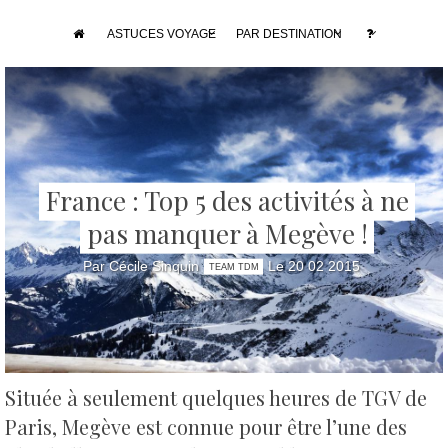
ASTUCES VOYAGE
PAR DESTINATION
France : Top 5 des activités à ne
pas manquer à Megève !
Par Cécile Sinquin
Le 20 02 2015
TEAM TDM
Située à seulement quelques heures de TGV de
Paris, Megève est connue pour être l’une des