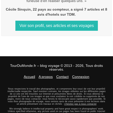
furieuse d'en réaliser quelques uns. »
Cécile Sinquin, 22 pays au compteur, a signé 7 articles et 8
avis d'hotels sur TDM.
Voir son profil, ses articles et ses voyages
TourDuMonde.fr – blog voyage © 2013 - 2026, Tous droits
réservés.
Accueil
A propos
Contact
Connexion
Nous respectons le travail des photographes, et comprenons leur souci de voir leur propriété
intellectuelle respectée. Sauf mention contraire, les images utilisées sur les différentes pages
de ce site ont été trouvées sur Internet et présumées libres de droits. Si vous détenez la
propriété de l'une de ces images et que vous souhaitez la voir créditée ou supprimée de nos
pages, merci de nous contacter, nous ferons le nécessaire aussi rapidement que possible. Si
vous êtes photographe de voyage, nous serions ravis de vous présenter à nos lecteurs dans
un article présentant vos travaux et clichés :
n'hésitez pas à nous contacter
We strongly believe in intellectual property and have great respect in photographers' work.
Unless specified otherwise, any picture used on our pages has been found on public Internet