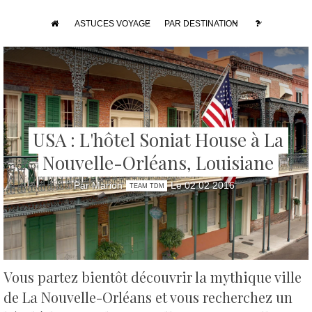
ASTUCES VOYAGE
PAR DESTINATION
USA : L'hôtel Soniat House à La
Nouvelle-Orléans, Louisiane
Par Marion
Le 02 02 2016
TEAM TDM
Vous partez bientôt découvrir la mythique ville
de La Nouvelle-Orléans et vous recherchez un