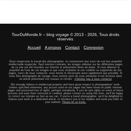
TourDuMonde.fr – blog voyage © 2013 - 2026, Tous droits
réservés.
Accueil
A propos
Contact
Connexion
Nous respectons le travail des photographes, et comprenons leur souci de voir leur propriété
intellectuelle respectée. Sauf mention contraire, les images utilisées sur les différentes pages
de ce site ont été trouvées sur Internet et présumées libres de droits. Si vous détenez la
propriété de l'une de ces images et que vous souhaitez la voir créditée ou supprimée de nos
pages, merci de nous contacter, nous ferons le nécessaire aussi rapidement que possible. Si
vous êtes photographe de voyage, nous serions ravis de vous présenter à nos lecteurs dans
un article présentant vos travaux et clichés :
n'hésitez pas à nous contacter
We strongly believe in intellectual property and have great respect in photographers' work.
Unless specified otherwise, any picture used on our pages has been found on public Internet
pages and presumed free of rights, perhaps mistakenly. If you do own rights on some of these
pictures and want them removed or credited, please contact us using this form, we'll be happy
to correct our mistake as fast as we can. If you're a travel photographer, we'd be delighted to
feature your work in a dedicated article, to introduce you to our readers and send you trafic to
your website.
Please let us know.