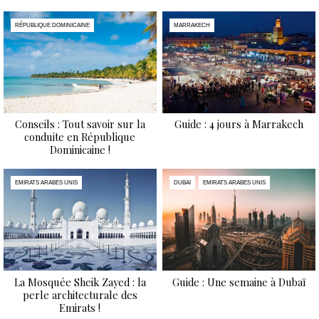
RÉPUBLIQUE DOMINICAINE
MARRAKECH
Conseils : Tout savoir sur la
Guide : 4 jours à Marrakech
conduite en République
Dominicaine !
EMIRATS ARABES UNIS
DUBAI
EMIRATS ARABES UNIS
La Mosquée Sheik Zayed : la
Guide : Une semaine à Dubaï
perle architecturale des
Emirats !